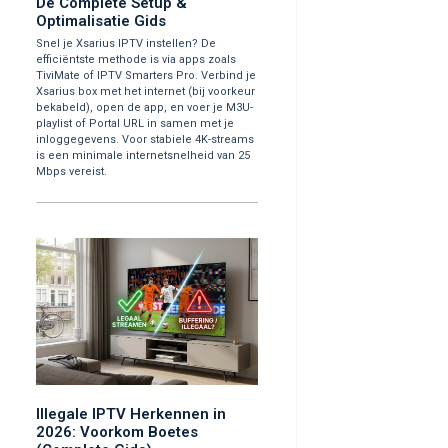
De Complete Setup &
Optimalisatie Gids
Snel je Xsarius IPTV instellen? De
efficiëntste methode is via apps zoals
TiviMate of IPTV Smarters Pro. Verbind je
Xsarius box met het internet (bij voorkeur
bekabeld), open de app, en voer je M3U-
playlist of Portal URL in samen met je
inloggegevens. Voor stabiele 4K-streams
is een minimale internetsnelheid van 25
Mbps vereist.
Illegale IPTV Herkennen in
2026: Voorkom Boetes