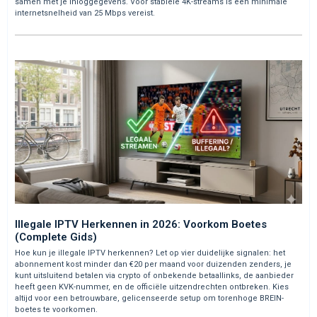
samen met je inloggegevens. Voor stabiele 4K-streams is een minimale
internetsnelheid van 25 Mbps vereist.
Illegale IPTV Herkennen in 2026: Voorkom Boetes
(Complete Gids)
Hoe kun je illegale IPTV herkennen? Let op vier duidelijke signalen: het
abonnement kost minder dan €20 per maand voor duizenden zenders, je
kunt uitsluitend betalen via crypto of onbekende betaallinks, de aanbieder
heeft geen KVK-nummer, en de officiële uitzendrechten ontbreken. Kies
altijd voor een betrouwbare, gelicenseerde setup om torenhoge BREIN-
boetes te voorkomen.