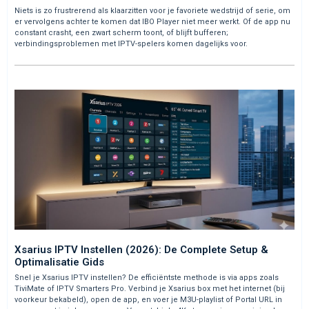
Niets is zo frustrerend als klaarzitten voor je favoriete wedstrijd of serie, om
er vervolgens achter te komen dat IBO Player niet meer werkt. Of de app nu
constant crasht, een zwart scherm toont, of blijft bufferen;
verbindingsproblemen met IPTV-spelers komen dagelijks voor.
Xsarius IPTV Instellen (2026): De Complete Setup &
Optimalisatie Gids
Snel je Xsarius IPTV instellen? De efficiëntste methode is via apps zoals
TiviMate of IPTV Smarters Pro. Verbind je Xsarius box met het internet (bij
voorkeur bekabeld), open de app, en voer je M3U-playlist of Portal URL in