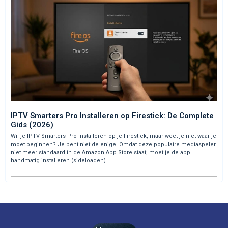
IPTV Smarters Pro Installeren op Firestick: De Complete
Gids (2026)
Wil je IPTV Smarters Pro installeren op je Firestick, maar weet je niet waar je
moet beginnen? Je bent niet de enige. Omdat deze populaire mediaspeler
niet meer standaard in de Amazon App Store staat, moet je de app
handmatig installeren (sideloaden).