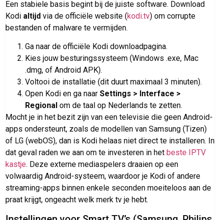
Een stabiele basis begint bij de juiste software. Download
Kodi
altijd
via de officiële website (
kodi.tv
) om corrupte
bestanden of malware te vermijden.
Ga naar de officiële Kodi downloadpagina.
Kies jouw besturingssysteem (Windows .exe, Mac
.dmg, of Android APK).
Voltooi de installatie (dit duurt maximaal 3 minuten).
Open Kodi en ga naar
Settings > Interface >
Regional
om de taal op Nederlands te zetten.
Mocht je in het bezit zijn van een televisie die geen Android-
apps ondersteunt, zoals de modellen van Samsung (Tizen)
of LG (webOS), dan is Kodi helaas niet direct te installeren. In
dat geval raden we aan om te investeren in het
beste IPTV
kastje
. Deze externe mediaspelers draaien op een
volwaardig Android-systeem, waardoor je Kodi of andere
streaming-apps binnen enkele seconden moeiteloos aan de
praat krijgt, ongeacht welk merk tv je hebt.
Instellingen voor Smart TV’s (Samsung, Philips