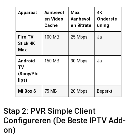
Apparaat
Aanbevol
Max.
4K
en Video
Aanbevol
Onderste
Cache
en Bitrate
uning
Fire TV
100 MB
25 Mbps
Ja
Stick 4K
Max
Android
150 MB
30 Mbps
Ja
TV
(Sony/Phi
lips)
Mi Box S
75 MB
20 Mbps
Beperkt
Stap 2: PVR Simple Client
Configureren (De Beste IPTV Add-
on)