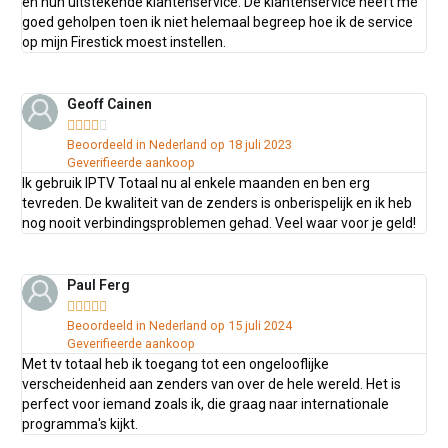
en hun uitstekende klantenservice. De klantenservice heeft me
goed geholpen toen ik niet helemaal begreep hoe ik de service
op mijn Firestick moest instellen.
Geoff Cainen





Beoordeeld in Nederland op 18 juli 2023
Geverifieerde aankoop
Ik gebruik IPTV Totaal nu al enkele maanden en ben erg
tevreden. De kwaliteit van de zenders is onberispelijk en ik heb
nog nooit verbindingsproblemen gehad. Veel waar voor je geld!
Paul Ferg





Beoordeeld in Nederland op 15 juli 2024
Geverifieerde aankoop
Met tv totaal heb ik toegang tot een ongelooflijke
verscheidenheid aan zenders van over de hele wereld. Het is
perfect voor iemand zoals ik, die graag naar internationale
programma's kijkt.