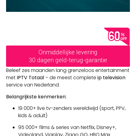
Onmiddellijke levering
30 dagen geld-terug-garantie
Beleef zes maanden lang grenzeloos entertainment
met
IPTV Totaal
– de meest complete
ip television
service van Nederland.
Belangrijkste kenmerken:
19 000+ live tv-zenders wereldwijd (sport, PPV,
kids & adult)
95 000+ films & series van Netflix, Disney+,
Videoland, Viaplay, Ziggo GO, HBO Max