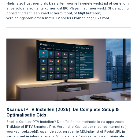
Niets is zo frustrerend als klaarzitten voor je favoriete wedstrijd of serie, om
er vervolgens achter te komen dat IBO Player niet meer werkt. Of de app nu
constant crasht, een zwart scherm toont, of blijft bufferen;
verbindingsproblemen met IPTV-spelers komen dagelijks voor.
Xsarius IPTV Instellen (2026): De Complete Setup &
Optimalisatie Gids
Snel je Xsarius IPTV instellen? De efficiëntste methode is via apps zoals
TiviMate of IPTV Smarters Pro. Verbind je Xsarius box met het internet (bij
voorkeur bekabeld), open de app, en voer je M3U-playlist of Portal URL in
samen met je inloggegevens. Voor stabiele 4K-streams is een minimale