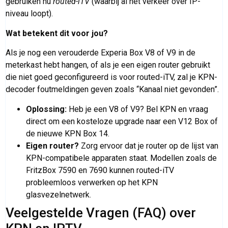
gebruiken nu
routed-iTV
(waarbij al het verkeer over IP-
niveau loopt).
Wat betekent dit voor jou?
Als je nog een verouderde Experia Box V8 of V9 in de
meterkast hebt hangen, of als je een eigen router gebruikt
die niet goed geconfigureerd is voor routed-iTV, zal je KPN-
decoder foutmeldingen geven zoals “Kanaal niet gevonden”.
Oplossing:
Heb je een V8 of V9? Bel KPN en vraag
direct om een kosteloze upgrade naar een V12 Box of
de nieuwe KPN Box 14.
Eigen router?
Zorg ervoor dat je router op de lijst van
KPN-compatibele apparaten staat. Modellen zoals de
FritzBox 7590 en 7690 kunnen routed-iTV
probleemloos verwerken op het KPN
glasvezelnetwerk.
Veelgestelde Vragen (FAQ) over