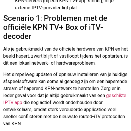
KPN-servers (bij een KPN TV+ app storing) óf je
externe IPTV-provider ligt plat.
Scenario 1: Problemen met de
officiële KPN TV+ Box of iTV-
decoder
Als je gebruikmaakt van de officiële hardware van KPN en het
beeld hapert, zwart blijft of vastloopt tijdens het opstarten, is
dit een lokaal netwerk- of hardwareprobleem.
Het simpelweg updaten of opnieuw installeren van je huidige
afspeelsoftware kan soms al genoeg zijn om een haperende
stream of haperend KPN-netwerk te herstellen. Zorg er in
ieder geval voor dat je altijd gebruikmaakt van een
geschikte
IPTV app
die nog actief wordt onderhouden door
ontwikkelaars, omdat sterk verouderde applicaties veel
sneller conflicteren met de nieuwste routed-iTV protocollen
van KPN.