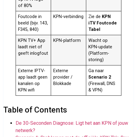
of 80%
Foutcode in
KPN-verbinding
Zie de
KPN
beeld (bijv. 143,
iTV Foutcode
F345, 840)
Tabel
KPN TV+ App
KPN-platform
Wacht op
laadt niet of
KPN-update
geeft inlogfout
(Platform-
storing)
Externe IPTV-
Externe
Ga naar
app laadt geen
provider /
Scenario 2
kanalen op
Blokkade
(Firewall, DNS
KPN wifi
& VPN)
Table of Contents
De 30-Seconden Diagnose: Ligt het aan KPN of jouw
netwerk?