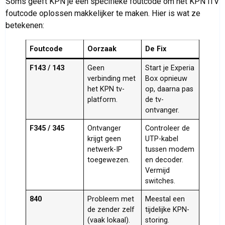
Soms geeft KPN je een specifieke foutcode om het KPN iTV
foutcode oplossen makkelijker te maken. Hier is wat ze
betekenen:
Foutcode
Oorzaak
De Fix
F143 / 143
Geen
Start je Experia
verbinding met
Box opnieuw
het KPN tv-
op, daarna pas
platform.
de tv-
ontvanger.
F345 / 345
Ontvanger
Controleer de
krijgt geen
UTP-kabel
netwerk-IP
tussen modem
toegewezen.
en decoder.
Vermijd
switches.
840
Probleem met
Meestal een
de zender zelf
tijdelijke KPN-
(vaak lokaal).
storing.