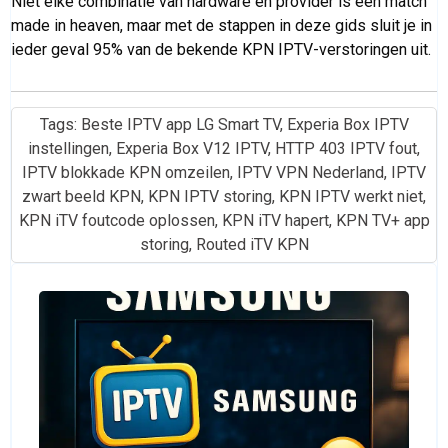
Niet elke combinatie van hardware en provider is een match
made in heaven, maar met de stappen in deze gids sluit je in
ieder geval 95% van de bekende KPN IPTV-verstoringen uit.
Tags:
Beste IPTV app LG Smart TV
,
Experia Box IPTV
instellingen
,
Experia Box V12 IPTV
,
HTTP 403 IPTV fout
,
IPTV blokkade KPN omzeilen
,
IPTV VPN Nederland
,
IPTV
zwart beeld KPN
,
KPN IPTV storing
,
KPN IPTV werkt niet
,
KPN iTV foutcode oplossen
,
KPN iTV hapert
,
KPN TV+ app
storing
,
Routed iTV KPN