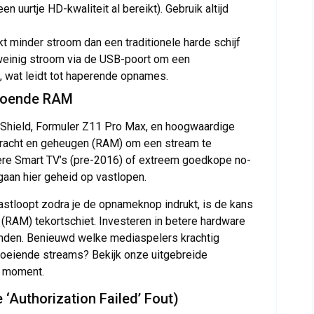
n uurtje HD-kwaliteit al bereikt). Gebruik altijd
t minder stroom dan een traditionele harde schijf
weinig stroom via de USB-poort om een
 wat leidt tot haperende opnames.
ldoende RAM
Shield, Formuler Z11 Pro Max, en hoogwaardige
racht en geheugen (RAM) om een stream te
udere Smart TV’s (pre-2016) of extreem goedkope no-
an hier geheid op vastlopen.
vastloopt zodra je de opnameknop indrukt, is de kans
(RAM) tekortschiet. Investeren in betere hardware
tanden. Benieuwd welke mediaspelers krachtig
oeiende streams? Bekijk onze uitgebreide
t moment.
‘Authorization Failed’ Fout)