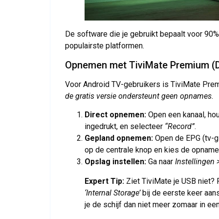
De software die je gebruikt bepaalt voor 90%
populairste platformen.
Opnemen met TiviMate Premium (D
Voor Android TV-gebruikers is TiviMate Pre
de gratis versie ondersteunt geen opnames.
Direct opnemen:
Open een kanaal, hou
ingedrukt, en selecteer
“Record”
.
Gepland opnemen:
Open de EPG (tv-gi
op de centrale knop en kies de opname
Opslag instellen:
Ga naar
Instellingen
Expert Tip:
Ziet TiviMate je USB niet? F
‘Internal Storage’
bij de eerste keer aans
je de schijf dan niet meer zomaar in e