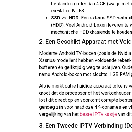
bestanden groter dan 4 GB (wat je met ee
exFAT of NTFS
.
SSD vs. HDD:
Een externe SSD verbruik
(HDD). Veel Android-boxen leveren te 
mechanische HDD draaiende te houden,
2. Een Geschikt Apparaat met Vo
Moderne Android TV-boxen (zoals de Nvidia 
Xsarius-modellen) hebben voldoende rekenk
bufferen én gelijktijdig weg te schrijven. O
name Android-boxen met slechts 1 GB RAM ga
Als je merkt dat je huidige apparaat telkens 
groot dat de processor of het werkgeheugen 
lost dit direct op en voorkomt corrupte bes
genoeg zijn voor naadloze 4K-opnames en vl
vergelijking van het
beste IPTV kastje
van di
3. Een Tweede IPTV-Verbinding (De 