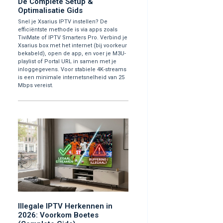
De Complete Setup &
Optimalisatie Gids
Snel je Xsarius IPTV instellen? De
efficiëntste methode is via apps zoals
TiviMate of IPTV Smarters Pro. Verbind je
Xsarius box met het internet (bij voorkeur
bekabeld), open de app, en voer je M3U-
playlist of Portal URL in samen met je
inloggegevens. Voor stabiele 4K-streams
is een minimale internetsnelheid van 25
Mbps vereist.
Illegale IPTV Herkennen in
2026: Voorkom Boetes