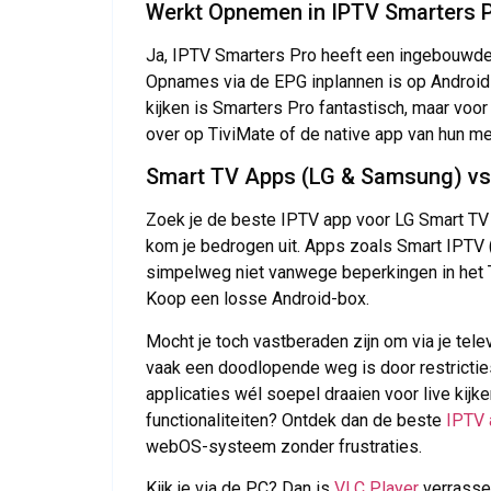
Werkt Opnemen in IPTV Smarters 
Ja, IPTV Smarters Pro heeft een ingebouwde 
Opnames via de EPG inplannen is op Android re
kijken is Smarters Pro fantastisch, maar vo
over op TiviMate of de native app van hun me
Smart TV Apps (LG & Samsung) vs.
Zoek je de beste IPTV app voor LG Smart T
kom je bedrogen uit. Apps zoals Smart IPTV
simpelweg niet vanwege beperkingen in het
Koop een losse Android-box.
Mocht je toch vastberaden zijn om via je tele
vaak een doodlopende weg is door restricties
applicaties wél soepel draaien voor live ki
functionaliteiten? Ontdek dan de beste
IPTV 
webOS-systeem zonder frustraties.
Kijk je via de PC? Dan is
VLC Player
verrassen