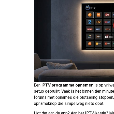
Een
IPTV programma opnemen
is op vrijw
setup gebruikt. Vaak is het binnen tien minu
forums met opnames die plotseling stoppen, 
opnameknop die simpelweg niets doet.
Ligt dat aan de app? Aan het IPTV-kastje? Me