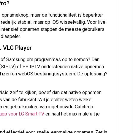
Pro?
opnameknop, maar de functionaliteit is beperkter.
delijk stabiel, maar op iOS wisselvallig. Voor live
or intensief opnemen stappen de meeste gebruikers
diaspeler.
 VLC Player
V of Samsung om programma’s op te nemen? Dan
 (SIPTV) of SS IPTV ondersteunen native opnemen
 Tizen en webOS besturingssysteem. De oplossing?
visie zelf te kijken, besef dan dat native opnemen
 van de fabrikant. Wil je echter weten welke
jken en gebruikmaken van ingebouwde Catch-up
app voor LG Smart TV
en haal het maximale uit je
d effectief voor snelle, eenmalige opnames. Zet in