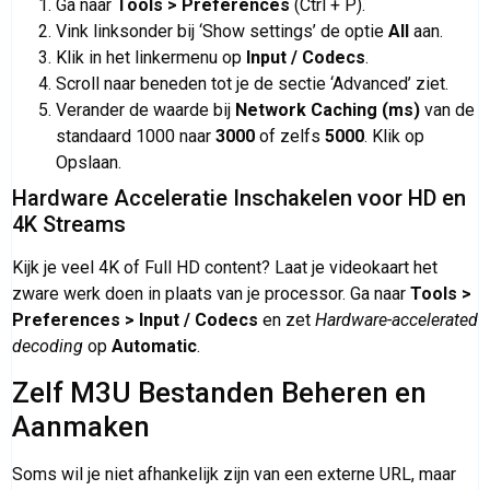
Ga naar
Tools > Preferences
(Ctrl + P).
Vink linksonder bij ‘Show settings’ de optie
All
aan.
Klik in het linkermenu op
Input / Codecs
.
Scroll naar beneden tot je de sectie ‘Advanced’ ziet.
Verander de waarde bij
Network Caching (ms)
van de
standaard 1000 naar
3000
of zelfs
5000
. Klik op
Opslaan.
Hardware Acceleratie Inschakelen voor HD en
4K Streams
Kijk je veel 4K of Full HD content? Laat je videokaart het
zware werk doen in plaats van je processor. Ga naar
Tools >
Preferences > Input / Codecs
en zet
Hardware-accelerated
decoding
op
Automatic
.
Zelf M3U Bestanden Beheren en
Aanmaken
Soms wil je niet afhankelijk zijn van een externe URL, maar