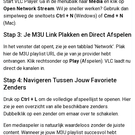
Start VLC Player. Ga in de menubalk naar
Media
en klik op
Open Network Stream
. Wil je sneller werken? Gebruik dan
simpelweg de sneltoets
Ctrl + N
(Windows) of
Cmd + N
(Mac).
Stap 3: Je M3U Link Plakken en Direct Afspelen
In het venster dat opent, zie je een tabblad ‘Network’. Plak
hier de M3U playlist URL die je van je provider hebt
ontvangen. Klik rechtsonder op
Play
(Afspelen). VLC laadt nu
direct de kanalen in.
Stap 4: Navigeren Tussen Jouw Favoriete
Zenders
Druk op
Ctrl + L
om de volledige afspeellijst te openen. Hier
zie je een overzicht van alle beschikbare zenders.
Dubbelklik op een zender om ernaar over te schakelen.
Een mediaspeler is natuurlijk waardeloos zonder de juiste
content. Wanneer je jouw M3U playlist succesvol hebt