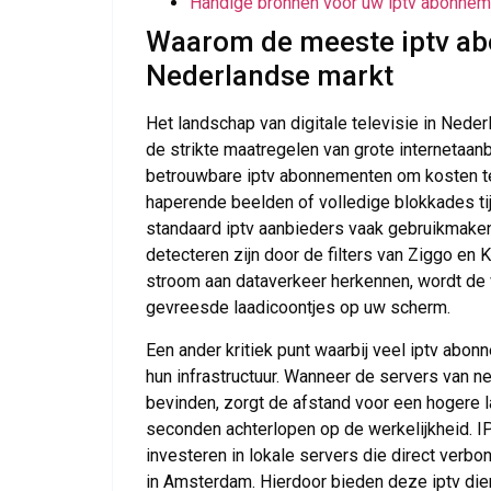
Handige bronnen voor uw iptv abonne
Waarom de meeste iptv ab
Nederlandse markt
Het landschap van digitale televisie in Neder
de strikte maatregelen van grote internetaa
betrouwbare iptv abonnementen om kosten te
haperende beelden of volledige blokkades tij
standaard iptv aanbieders vaak gebruikmaken
detecteren zijn door de filters van Ziggo en
stroom aan dataverkeer herkennen, wordt de 
gevreesde laadicoontjes op uw scherm.
Een ander kritiek punt waarbij veel iptv abon
hun infrastructuur. Wanneer de servers van 
bevinden, zorgt de afstand voor een hogere la
seconden achterlopen op de werkelijkheid. I
investeren in lokale servers die direct verbo
in Amsterdam. Hierdoor bieden deze iptv diens