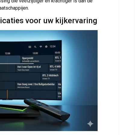
ing die veelzijdiger en krachtiger is dan de
atschappijen.
caties voor uw kijkervaring