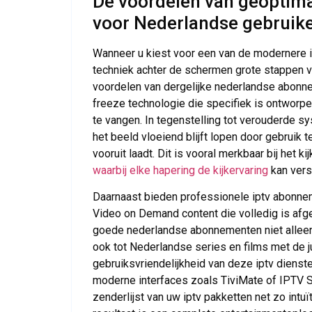
De voordelen van geoptim
voor Nederlandse gebruik
Wanneer u kiest voor een van de modernere i
techniek achter de schermen grote stappen v
voordelen van dergelijke nederlandse abonn
freeze technologie die specifiek is ontworpen
te vangen. In tegenstelling tot verouderde 
het beeld vloeiend blijft lopen door gebruik
vooruit laadt. Dit is vooral merkbaar bij het 
waarbij elke hapering de kijkervaring
kan vers
Daarnaast bieden professionele iptv abonne
Video on Demand content die volledig is afge
goede nederlandse abonnementen niet alleen 
ook tot Nederlandse series en films met de ju
gebruiksvriendelijkheid van deze iptv dienst
moderne interfaces zoals TiviMate of IPTV S
zenderlijst van uw iptv pakketten net zo intuït