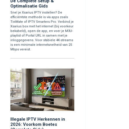
De Complete Setup &
Optimalisatie Gids
Snel je Xsarius IPTV instellen? De
efficiëntste methode is via apps zoals
TiviMate of IPTV Smarters Pro. Verbind je
Xsarius box met het internet (bij voorkeur
bekabeld), open de app, en voer je M3U-
playlist of Portal URL in samen met je
inloggegevens. Voor stabiele 4K-streams
is een minimale internetsnelheid van 25
Mbps vereist.
Illegale IPTV Herkennen in
2026: Voorkom Boetes