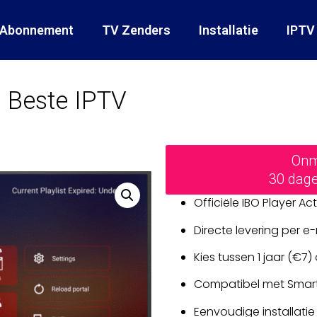
 Abonnement
TV Zenders
Installatie
IPTV
| Beste IPTV
Onmi
30 dage
Officiële IBO Player Ac
Directe levering per e-
Kies tussen 1 jaar (€7)
Compatibel met Smart T
Eenvoudige installatie