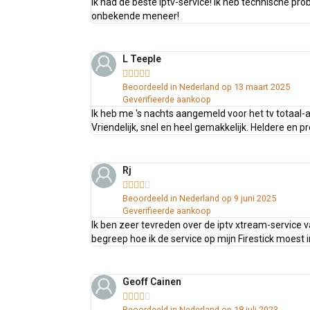
Ik had de beste iptv-service! Ik heb technische pro
onbekende meneer!
L Teeple





Beoordeeld in Nederland op 13 maart 2025
Geverifieerde aankoop
Ik heb me 's nachts aangemeld voor het tv totaal-a
Vriendelijk, snel en heel gemakkelijk. Heldere en pr
Rj





Beoordeeld in Nederland op 9 juni 2025
Geverifieerde aankoop
Ik ben zeer tevreden over de iptv xtream-service 
begreep hoe ik de service op mijn Firestick moest i
Geoff Cainen





Beoordeeld in Nederland op 18 juli 2023