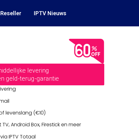
 Reseller
IPTV Nieuws
ddellijke levering
n geld-terug-garantie
tivering
mail
 of levenslang (€10)
V, Android Box, Firestick en meer
 via IPTV Totaal