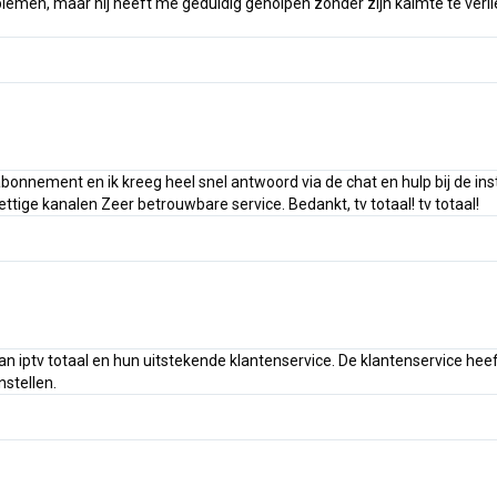
blemen, maar hij heeft me geduldig geholpen zonder zijn kalmte te verlie
bonnement en ik kreeg heel snel antwoord via de chat en hulp bij de inst
ettige kanalen Zeer betrouwbare service. Bedankt, tv totaal! tv totaal!
van iptv totaal en hun uitstekende klantenservice. De klantenservice he
nstellen.