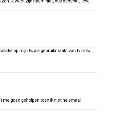
zen. Ik weet zijn naam niet, dus bedankt, lieve
allatie op mijn tv, die gebruikmaakt van tv m3u.
eft me goed geholpen toen ik niet helemaal