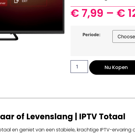
€
7,99
–
€
1
Periode:
Nu Kopen
Jaar of Levenslang | IPTV Totaal
taal en geniet van een stabiele, krachtige IPTV-ervaring o